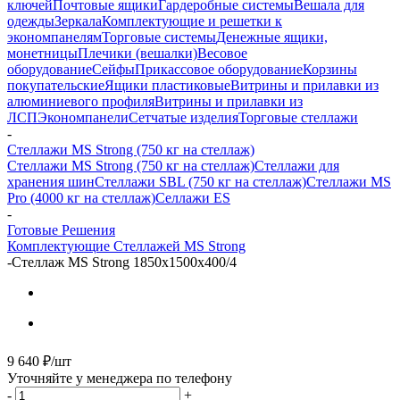
ключей
Почтовые ящики
Гардеробные системы
Вешала для
одежды
Зеркала
Комплектующие и решетки к
экономпанелям
Торговые системы
Денежные ящики,
монетницы
Плечики (вешалки)
Весовое
оборудование
Сейфы
Прикассовое оборудование
Корзины
покупательские
Ящики пластиковые
Витрины и прилавки из
алюминиевого профиля
Витрины и прилавки из
ЛСП
Экономпанели
Сетчатые изделия
Торговые стеллажи
-
Стеллажи MS Strong (750 кг на стеллаж)
Стеллажи MS Strong (750 кг на стеллаж)
Стеллажи для
хранения шин
Стеллажи SBL (750 кг на стеллаж)
Стеллажи MS
Pro (4000 кг на стеллаж)
Селлажи ES
-
Готовые Решения
Комплектующие Стеллажей MS Strong
-
Стеллаж MS Strong 1850х1500х400/4
9 640
₽
/шт
Уточняйте у менеджера по телефону
-
+