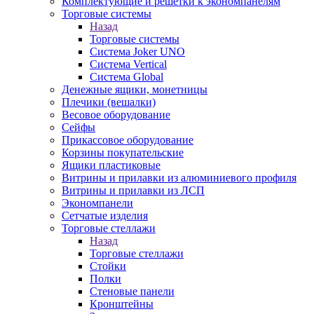
Комплектующие и решетки к экономпанелям
Торговые системы
Назад
Торговые системы
Система Joker UNO
Система Vertical
Система Global
Денежные ящики, монетницы
Плечики (вешалки)
Весовое оборудование
Сейфы
Прикассовое оборудование
Корзины покупательские
Ящики пластиковые
Витрины и прилавки из алюминиевого профиля
Витрины и прилавки из ЛСП
Экономпанели
Сетчатые изделия
Торговые стеллажи
Назад
Торговые стеллажи
Стойки
Полки
Стеновые панели
Кронштейны