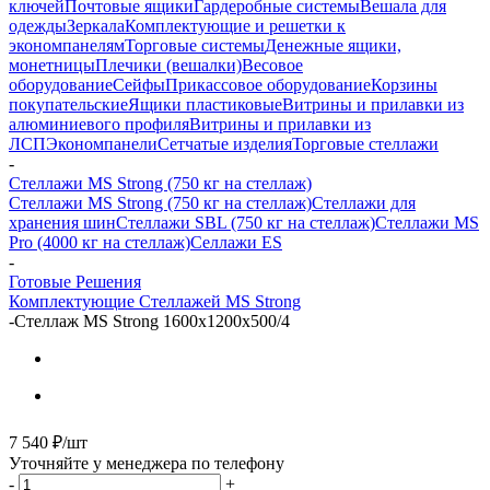
ключей
Почтовые ящики
Гардеробные системы
Вешала для
одежды
Зеркала
Комплектующие и решетки к
экономпанелям
Торговые системы
Денежные ящики,
монетницы
Плечики (вешалки)
Весовое
оборудование
Сейфы
Прикассовое оборудование
Корзины
покупательские
Ящики пластиковые
Витрины и прилавки из
алюминиевого профиля
Витрины и прилавки из
ЛСП
Экономпанели
Сетчатые изделия
Торговые стеллажи
-
Стеллажи MS Strong (750 кг на стеллаж)
Стеллажи MS Strong (750 кг на стеллаж)
Стеллажи для
хранения шин
Стеллажи SBL (750 кг на стеллаж)
Стеллажи MS
Pro (4000 кг на стеллаж)
Селлажи ES
-
Готовые Решения
Комплектующие Стеллажей MS Strong
-
Стеллаж MS Strong 1600х1200х500/4
7 540
₽
/шт
Уточняйте у менеджера по телефону
-
+