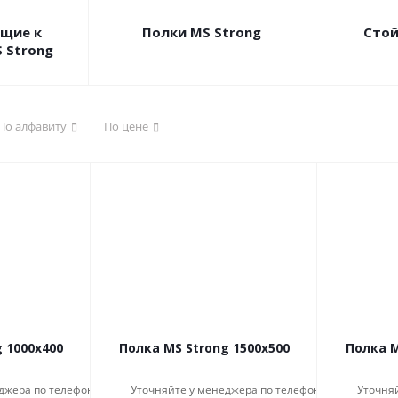
щие к
Полки MS Strong
Стой
 Strong
По алфавиту
По цене
 1000x400
Полка MS Strong 1500x500
Полка M
джера по телефону
Уточняйте у менеджера по телефону
Уточня