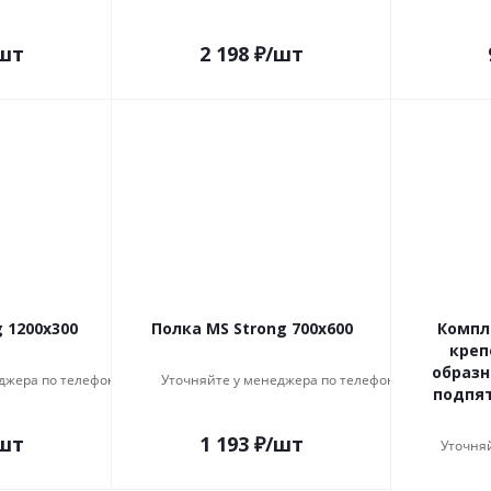
шт
2 198
₽
/шт
 1200x300
Полка MS Strong 700x600
Компл
креп
образн
джера по телефону
Уточняйте у менеджера по телефону
подпят
шт
1 193
₽
/шт
Уточня