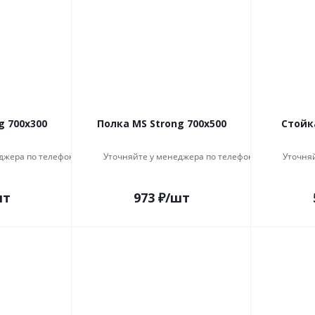
g 700x300
Полка MS Strong 700x500
Стойк
джера по телефону
Уточняйте у менеджера по телефону
Уточня
шт
973
₽
/шт