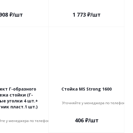
908
₽
/шт
1 773
₽
/шт
ект Г-образного
Стойка MS Strong 1600
ежа стойки (Г-
ые уголки 4 шт.+
Уточняйте у менеджера по телефону
ник пласт.1 шт.)
406
₽
/шт
йте у менеджера по телефону