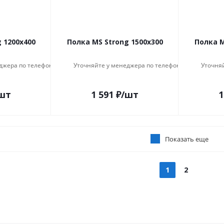
 1200x400
Полка MS Strong 1500x300
Полка M
джера по телефону
Уточняйте у менеджера по телефону
Уточня
шт
1 591
₽
/шт
1
Показать еще
1
2