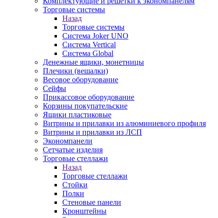
Комплектующие и решетки к экономпанелям
Торговые системы
Назад
Торговые системы
Система Joker UNO
Система Vertical
Система Global
Денежные ящики, монетницы
Плечики (вешалки)
Весовое оборудование
Сейфы
Прикассовое оборудование
Корзины покупательские
Ящики пластиковые
Витрины и прилавки из алюминиевого профиля
Витрины и прилавки из ЛСП
Экономпанели
Сетчатые изделия
Торговые стеллажи
Назад
Торговые стеллажи
Стойки
Полки
Стеновые панели
Кронштейны