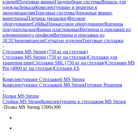
ключей
Почтовые ящики
Гардеробные системы
Вешала для
одежды
Зеркала
Комплектующие и решетки к
экономпанелям
Торговые системы
Денежные ящики,
монетницы
Плечики (вешалки)
Весовое
оборудование
Сейфы
Прикассовое оборудование
Корзины
покупательские
Ящики пластиковые
Витрины и прилавки из
алюминиевого профиля
Витрины и прилавки из
ЛСП
Экономпанели
Сетчатые изделия
Торговые стеллажи
-
Стеллажи MS Strong (750 кг на стеллаж)
Стеллажи MS Strong (750 кг на стеллаж)
Стеллажи для
хранения шин
Стеллажи SBL (750 кг на стеллаж)
Стеллажи MS
Pro (4000 кг на стеллаж)
Селлажи ES
-
Комплектующие Стеллажей MS Strong
Комплектующие Стеллажей MS Strong
Готовые Решения
-
Полки MS Strong
Стойки MS Strong
Комплектующие к стеллажам MS Strong
-
Полка MS Strong 1500x300