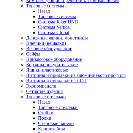
Комплектующие и решетки к экономпанелям
Торговые системы
Назад
Торговые системы
Система Joker UNO
Система Vertical
Система Global
Денежные ящики, монетницы
Плечики (вешалки)
Весовое оборудование
Сейфы
Прикассовое оборудование
Корзины покупательские
Ящики пластиковые
Витрины и прилавки из алюминиевого профиля
Витрины и прилавки из ЛСП
Экономпанели
Сетчатые изделия
Торговые стеллажи
Назад
Торговые стеллажи
Стойки
Полки
Стеновые панели
Кронштейны