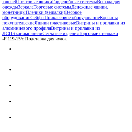
ключей
Почтовые ящики
Гардеробные системы
Вешала для
одежды
Зеркала
Торговые системы
Денежные ящики,
монетницы
Плечики (вешалки)
Весовое
оборудование
Сейфы
Прикассовое оборудование
Корзины
покупательские
Ящики пластиковые
Витрины и прилавки из
алюминиевого профиля
Витрины и прилавки из
ЛСП
Экономпанели
Сетчатые изделия
Торговые стеллажи
-
F 119-15/c Подставка для чулок