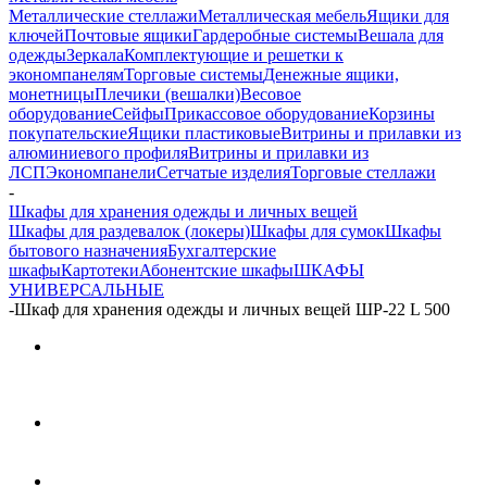
Металлические стеллажи
Металлическая мебель
Ящики для
ключей
Почтовые ящики
Гардеробные системы
Вешала для
одежды
Зеркала
Комплектующие и решетки к
экономпанелям
Торговые системы
Денежные ящики,
монетницы
Плечики (вешалки)
Весовое
оборудование
Сейфы
Прикассовое оборудование
Корзины
покупательские
Ящики пластиковые
Витрины и прилавки из
алюминиевого профиля
Витрины и прилавки из
ЛСП
Экономпанели
Сетчатые изделия
Торговые стеллажи
-
Шкафы для хранения одежды и личных вещей
Шкафы для раздевалок (локеры)
Шкафы для сумок
Шкафы
бытового назначения
Бухгалтерские
шкафы
Картотеки
Абонентские шкафы
ШКАФЫ
УНИВЕРСАЛЬНЫЕ
-
Шкаф для хранения одежды и личных вещей ШР-22 L 500