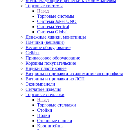
Комплектующие и решетки к экономпанелям
Торговые системы
Назад
Торговые системы
Система Joker UNO
Система Vertical
Система Global
Денежные ящики, монетницы
Плечики (вешалки)
Весовое оборудование
Сейфы
Прикассовое оборудование
Корзины покупательские
Ящики пластиковые
Витрины и прилавки из алюминиевого профиля
Витрины и прилавки из ЛСП
Экономпанели
Сетчатые изделия
Торговые стеллажи
Назад
Торговые стеллажи
Стойки
Полки
Стеновые панели
Кронштейны