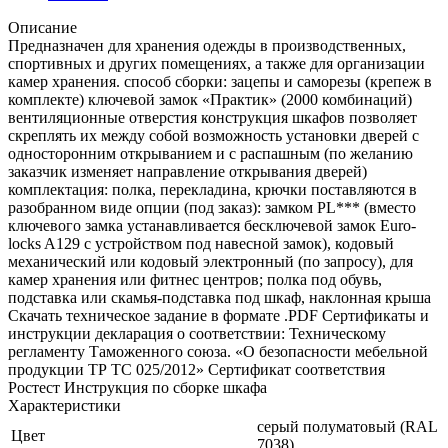
Описание
Предназначен для хранения одежды в производственных,
спортивных и других помещениях, а также для организации
камер хранения. способ сборки: зацепы и саморезы (крепеж в
комплекте) ключевой замок «Практик» (2000 комбинаций)
вентиляционные отверстия конструкция шкафов позволяет
скреплять их между собой возможность установки дверей с
односторонним открыванием и с распашным (по желанию
заказчик изменяет направление открывания дверей)
комплектация: полка, перекладина, крючки поставляются в
разобранном виде опции (под заказ): замком PL*** (вместо
ключевого замка устанавливается бесключевой замок Euro-
locks A129 с устройством под навесной замок), кодовый
механический или кодовый электронный (по запросу), для
камер хранения или фитнес центров; полка под обувь,
подставка или скамья-подставка под шкаф, наклонная крыша
Скачать техническое задание в формате .PDF Cертификаты и
инструкции декларация о соответствии: Техническому
регламенту Таможенного союза. «О безопасности мебельной
продукции ТР ТС 025/2012» Сертификат соответствия
Ростест Инструкция по сборке шкафа
Характеристики
серый полуматовый (RAL
Цвет
7038)