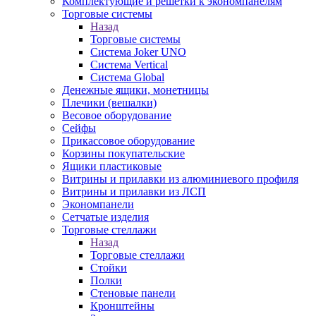
Комплектующие и решетки к экономпанелям
Торговые системы
Назад
Торговые системы
Система Joker UNO
Система Vertical
Система Global
Денежные ящики, монетницы
Плечики (вешалки)
Весовое оборудование
Сейфы
Прикассовое оборудование
Корзины покупательские
Ящики пластиковые
Витрины и прилавки из алюминиевого профиля
Витрины и прилавки из ЛСП
Экономпанели
Сетчатые изделия
Торговые стеллажи
Назад
Торговые стеллажи
Стойки
Полки
Стеновые панели
Кронштейны