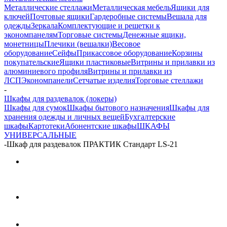
Металлические стеллажи
Металлическая мебель
Ящики для
ключей
Почтовые ящики
Гардеробные системы
Вешала для
одежды
Зеркала
Комплектующие и решетки к
экономпанелям
Торговые системы
Денежные ящики,
монетницы
Плечики (вешалки)
Весовое
оборудование
Сейфы
Прикассовое оборудование
Корзины
покупательские
Ящики пластиковые
Витрины и прилавки из
алюминиевого профиля
Витрины и прилавки из
ЛСП
Экономпанели
Сетчатые изделия
Торговые стеллажи
-
Шкафы для раздевалок (локеры)
Шкафы для сумок
Шкафы бытового назначения
Шкафы для
хранения одежды и личных вещей
Бухгалтерские
шкафы
Картотеки
Абонентские шкафы
ШКАФЫ
УНИВЕРСАЛЬНЫЕ
-
Шкаф для раздевалок ПРАКТИК Стандарт LS-21