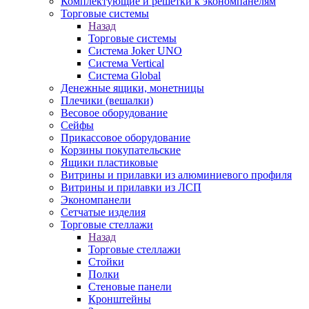
Комплектующие и решетки к экономпанелям
Торговые системы
Назад
Торговые системы
Система Joker UNO
Система Vertical
Система Global
Денежные ящики, монетницы
Плечики (вешалки)
Весовое оборудование
Сейфы
Прикассовое оборудование
Корзины покупательские
Ящики пластиковые
Витрины и прилавки из алюминиевого профиля
Витрины и прилавки из ЛСП
Экономпанели
Сетчатые изделия
Торговые стеллажи
Назад
Торговые стеллажи
Стойки
Полки
Стеновые панели
Кронштейны