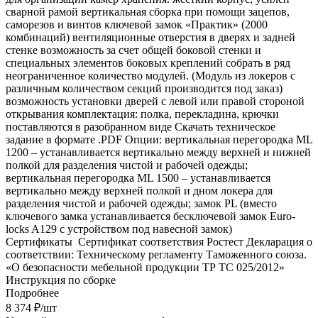
сварной рамой вертикальная сборка при помощи зацепов,
саморезов и винтов ключевой замок «Практик» (2000
комбинаций) вентиляционные отверстия в дверях и задней
стенке возможность за счет общей боковой стенки и
специальных элементов боковых креплений собрать в ряд
неограниченное количество модулей. (Модуль из локеров с
различным количеством секций производится под заказ)
возможность установки дверей с левой или правой стороной
открывания комплектация: полка, перекладина, крючки
поставляются в разобранном виде Скачать техническое
задание в формате .PDF Опции: вертикальная перегородка ML
1200 – устанавливается вертикально между верхней и нижней
полкой для разделения чистой и рабочей одежды;
вертикальная перегородка ML 1500 – устанавливается
вертикально между верхней полкой и дном локера для
разделения чистой и рабочей одежды; замок PL (вместо
ключевого замка устанавливается бесключевой замок Euro-
locks A129 с устройством под навесной замок)
Cертификаты Сертификат соответствия Ростест Декларация о
соответствии: Техническому регламенту Таможенного союза.
«О безопасности мебельной продукции ТР ТС 025/2012»
Инструкция по сборке
Подробнее
8 374
₽
/шт