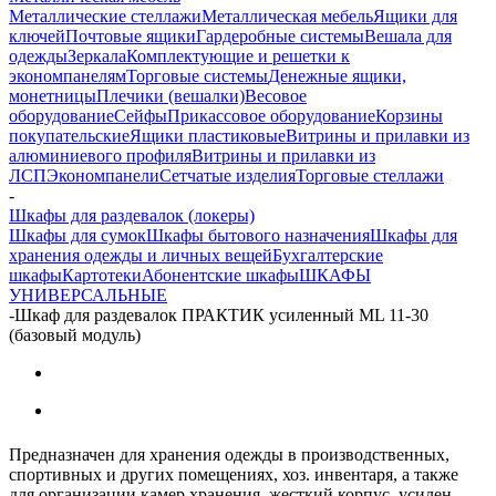
Металлические стеллажи
Металлическая мебель
Ящики для
ключей
Почтовые ящики
Гардеробные системы
Вешала для
одежды
Зеркала
Комплектующие и решетки к
экономпанелям
Торговые системы
Денежные ящики,
монетницы
Плечики (вешалки)
Весовое
оборудование
Сейфы
Прикассовое оборудование
Корзины
покупательские
Ящики пластиковые
Витрины и прилавки из
алюминиевого профиля
Витрины и прилавки из
ЛСП
Экономпанели
Сетчатые изделия
Торговые стеллажи
-
Шкафы для раздевалок (локеры)
Шкафы для сумок
Шкафы бытового назначения
Шкафы для
хранения одежды и личных вещей
Бухгалтерские
шкафы
Картотеки
Абонентские шкафы
ШКАФЫ
УНИВЕРСАЛЬНЫЕ
-
Шкаф для раздевалок ПРАКТИК усиленный ML 11-30
(базовый модуль)
Предназначен для хранения одежды в производственных,
спортивных и других помещениях, хоз. инвентаря, а также
для организации камер хранения. жесткий корпус, усилен