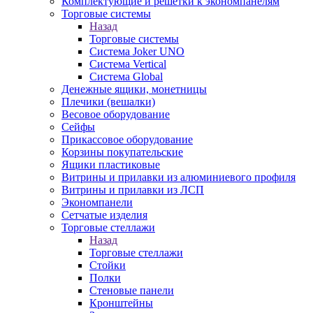
Комплектующие и решетки к экономпанелям
Торговые системы
Назад
Торговые системы
Система Joker UNO
Система Vertical
Система Global
Денежные ящики, монетницы
Плечики (вешалки)
Весовое оборудование
Сейфы
Прикассовое оборудование
Корзины покупательские
Ящики пластиковые
Витрины и прилавки из алюминиевого профиля
Витрины и прилавки из ЛСП
Экономпанели
Сетчатые изделия
Торговые стеллажи
Назад
Торговые стеллажи
Стойки
Полки
Стеновые панели
Кронштейны