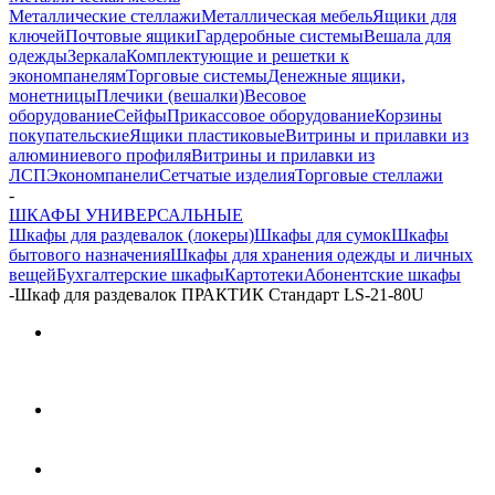
Металлические стеллажи
Металлическая мебель
Ящики для
ключей
Почтовые ящики
Гардеробные системы
Вешала для
одежды
Зеркала
Комплектующие и решетки к
экономпанелям
Торговые системы
Денежные ящики,
монетницы
Плечики (вешалки)
Весовое
оборудование
Сейфы
Прикассовое оборудование
Корзины
покупательские
Ящики пластиковые
Витрины и прилавки из
алюминиевого профиля
Витрины и прилавки из
ЛСП
Экономпанели
Сетчатые изделия
Торговые стеллажи
-
ШКАФЫ УНИВЕРСАЛЬНЫЕ
Шкафы для раздевалок (локеры)
Шкафы для сумок
Шкафы
бытового назначения
Шкафы для хранения одежды и личных
вещей
Бухгалтерские шкафы
Картотеки
Абонентские шкафы
-
Шкаф для раздевалок ПРАКТИК Стандарт LS-21-80U