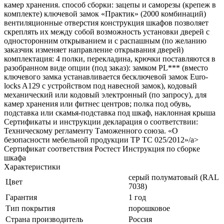
камер хранения. способ сборки: зацепы и саморезы (крепеж в
комплекте) ключевой замок «Практик» (2000 комбинаций)
вентиляционные отверстия конструкция шкафов позволяет
скреплять их между собой возможность установки дверей с
односторонним открыванием и с распашным (по желанию
заказчик изменяет направление открывания дверей)
комплектация: 4 полки, перекладина, крючки поставляются в
разобранном виде опции (под заказ): замком PL*** (вместо
ключевого замка устанавливается бесключевой замок Euro-
locks A129 с устройством под навесной замок), кодовый
механический или кодовый электронный (по запросу), для
камер хранения или фитнес центров; полка под обувь,
подставка или скамья-подставка под шкаф, наклонная крыша
Cертификаты и инструкции декларация о соответствии:
Техническому регламенту Таможенного союза. «О
безопасности мебельной продукции ТР ТС 025/2012»/a>
Сертификат соответствия Ростест Инструкция по сборке
шкафа
Характеристики
cерый полуматовый (RAL
Цвет
7038)
Гарантия
1 год
Тип покрытия
порошковое
Страна производитель
Россия