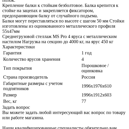
полок.
Крепление балки к стойкам безболтовое. Балка крепится к
стойке на зацепах и закрепляется фиксатором,
предохраняющим балку от случайного подъема.
Балки могут переставляться по высоте с шагом 50 мм Стойки
изготовлены из оцинкованного металлического профиля
55х47мм
Среднегрузовой стеллаж MS Pro 4 ярусa с металлическим
настилом Нагрузка на секцию до 4000 кг, на ярус 450 кг
Характеристики
Гарантия
1 год
Количество ярусов хранения
4
Порошковое /
Тип покрытия
оцинковка
Страна производитель
Россия
Габаритные размеры с учетом
1996х1976х610
подпятников
Размер
1996x1912x603
Вес, кг
77
Задать вопрос
Вы можете задать любой интересующий вас вопрос по товару
или работе магазина.
Наши квалифицированные специалисты обязательно вам