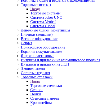
Комплектующие и решетки к экономпанелям
Торговые системы
Назад
Торговые системы
Система Joker UNO
Система Vertical
Система Global
Денежные ящики, монетницы
Плечики (вешалки)
Весовое оборудование
Сейфы
Прикассовое оборудование
Корзины покупательские
Ящики пластиковые
Витрины и прилавки из алюминиевого профиля
Витрины и прилавки из ЛСП
Экономпанели
Сетчатые изделия
Торговые стеллажи
Назад
Торговые стеллажи
Стойки
Полки
Стеновые панели
Кронштейны