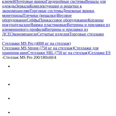
ключей
Почтовые ящики
Гардеробные системы
Вешала для
одежды
Зеркала
Комплектующие и решетки к
экономпанелям
Торговые системы
Денежные ящики,
монетницы
Плечики (вешалки)
Весовое
оборудование
Сейфы
Прикассовое оборудование
Корзины
покупательские
Ящики пластиковые
Витрины и прилавки из
алюминиевого профиля
Витрины и прилавки из
ЛСП
Экономпанели
Сетчатые изделия
Торговые стеллажи
-
Стеллажи MS Pro (4000 кг на стеллаж)
Стеллажи MS Strong (750 кг на стеллаж)
Стеллажи для
хранения шин
Стеллажи SBL (750 кг на стеллаж)
Селлажи ES
-
Стеллаж MS Pro 200/180x60/4