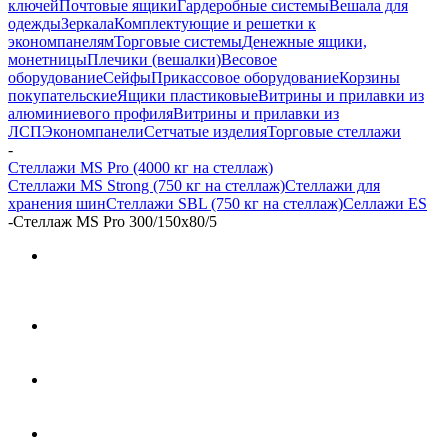
ключей
Почтовые ящики
Гардеробные системы
Вешала для
одежды
Зеркала
Комплектующие и решетки к
экономпанелям
Торговые системы
Денежные ящики,
монетницы
Плечики (вешалки)
Весовое
оборудование
Сейфы
Прикассовое оборудование
Корзины
покупательские
Ящики пластиковые
Витрины и прилавки из
алюминиевого профиля
Витрины и прилавки из
ЛСП
Экономпанели
Сетчатые изделия
Торговые стеллажи
-
Стеллажи MS Pro (4000 кг на стеллаж)
Стеллажи MS Strong (750 кг на стеллаж)
Стеллажи для
хранения шин
Стеллажи SBL (750 кг на стеллаж)
Селлажи ES
-
Стеллаж MS Pro 300/150x80/5