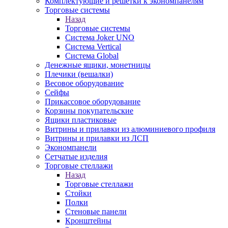
Комплектующие и решетки к экономпанелям
Торговые системы
Назад
Торговые системы
Система Joker UNO
Система Vertical
Система Global
Денежные ящики, монетницы
Плечики (вешалки)
Весовое оборудование
Сейфы
Прикассовое оборудование
Корзины покупательские
Ящики пластиковые
Витрины и прилавки из алюминиевого профиля
Витрины и прилавки из ЛСП
Экономпанели
Сетчатые изделия
Торговые стеллажи
Назад
Торговые стеллажи
Стойки
Полки
Стеновые панели
Кронштейны