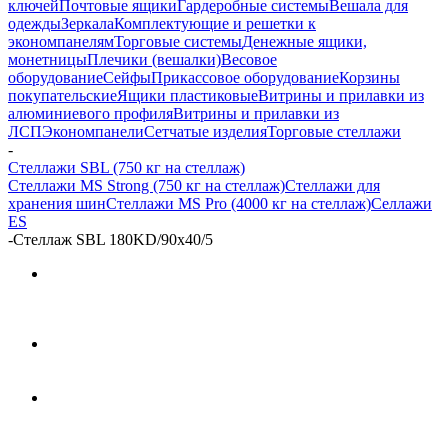
ключей
Почтовые ящики
Гардеробные системы
Вешала для
одежды
Зеркала
Комплектующие и решетки к
экономпанелям
Торговые системы
Денежные ящики,
монетницы
Плечики (вешалки)
Весовое
оборудование
Сейфы
Прикассовое оборудование
Корзины
покупательские
Ящики пластиковые
Витрины и прилавки из
алюминиевого профиля
Витрины и прилавки из
ЛСП
Экономпанели
Сетчатые изделия
Торговые стеллажи
-
Стеллажи SBL (750 кг на стеллаж)
Стеллажи MS Strong (750 кг на стеллаж)
Стеллажи для
хранения шин
Стеллажи MS Pro (4000 кг на стеллаж)
Селлажи
ES
-
Стеллаж SBL 180KD/90x40/5