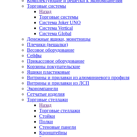
Комплектующие и решетки к экономпанелям
Торговые системы
Назад
Торговые системы
Система Joker UNO
Система Vertical
Система Global
Денежные ящики, монетницы
Плечики (вешалки)
Весовое оборудование
Сейфы
Прикассовое оборудование
Корзины покупательские
Ящики пластиковые
Витрины и прилавки из алюминиевого профиля
Витрины и прилавки из ЛСП
Экономпанели
Сетчатые изделия
Торговые стеллажи
Назад
Торговые стеллажи
Стойки
Полки
Стеновые панели
Кронштейны