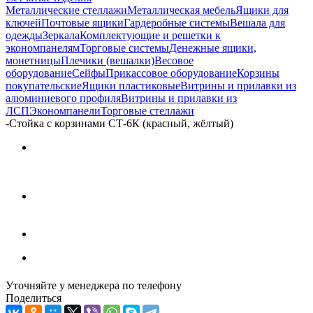
Металлические стеллажи
Металлическая мебель
Ящики для
ключей
Почтовые ящики
Гардеробные системы
Вешала для
одежды
Зеркала
Комплектующие и решетки к
экономпанелям
Торговые системы
Денежные ящики,
монетницы
Плечики (вешалки)
Весовое
оборудование
Сейфы
Прикассовое оборудование
Корзины
покупательские
Ящики пластиковые
Витрины и прилавки из
алюминиевого профиля
Витрины и прилавки из
ЛСП
Экономпанели
Торговые стеллажи
-
Стойка с корзинами СТ-6К (красный, жёлтый)
Уточняйте у менеджера по телефону
Поделиться