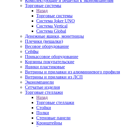
Комплектующие и решетки к экономпанелям
Торговые системы
Назад
Торговые системы
Система Joker UNO
Система Vertical
Система Global
Денежные ящики, монетницы
Плечики (вешалки)
Весовое оборудование
Сейфы
Прикассовое оборудование
Корзины покупательские
Ящики пластиковые
Витрины и прилавки из алюминиевого профиля
Витрины и прилавки из ЛСП
Экономпанели
Сетчатые изделия
Торговые стеллажи
Назад
Торговые стеллажи
Стойки
Полки
Стеновые панели
Кронштейны