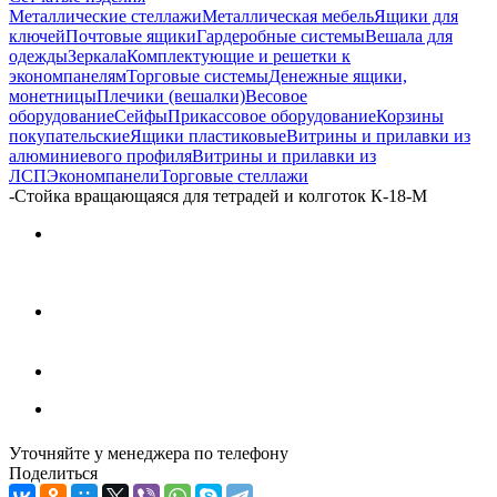
Металлические стеллажи
Металлическая мебель
Ящики для
ключей
Почтовые ящики
Гардеробные системы
Вешала для
одежды
Зеркала
Комплектующие и решетки к
экономпанелям
Торговые системы
Денежные ящики,
монетницы
Плечики (вешалки)
Весовое
оборудование
Сейфы
Прикассовое оборудование
Корзины
покупательские
Ящики пластиковые
Витрины и прилавки из
алюминиевого профиля
Витрины и прилавки из
ЛСП
Экономпанели
Торговые стеллажи
-
Стойка вращающаяся для тетрадей и колготок К-18-М
Уточняйте у менеджера по телефону
Поделиться