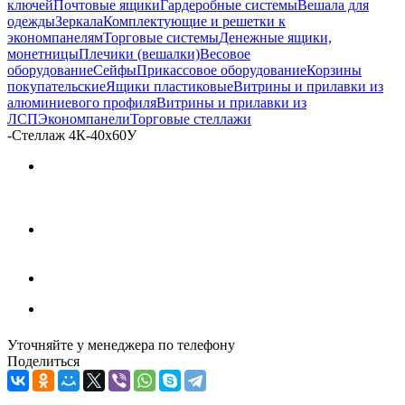
ключей
Почтовые ящики
Гардеробные системы
Вешала для
одежды
Зеркала
Комплектующие и решетки к
экономпанелям
Торговые системы
Денежные ящики,
монетницы
Плечики (вешалки)
Весовое
оборудование
Сейфы
Прикассовое оборудование
Корзины
покупательские
Ящики пластиковые
Витрины и прилавки из
алюминиевого профиля
Витрины и прилавки из
ЛСП
Экономпанели
Торговые стеллажи
-
Стеллаж 4К-40х60У
Уточняйте у менеджера по телефону
Поделиться