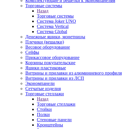
Комплектующие и решетки к экономпанелям
Торговые системы
Назад
Торговые системы
Система Joker UNO
Система Vertical
Система Global
Денежные ящики, монетницы
Плечики (вешалки)
Весовое оборудование
Сейфы
Прикассовое оборудование
Корзины покупательские
Ящики пластиковые
Витрины и прилавки из алюминиевого профиля
Витрины и прилавки из ЛСП
Экономпанели
Сетчатые изделия
Торговые стеллажи
Назад
Торговые стеллажи
Стойки
Полки
Стеновые панели
Кронштейны