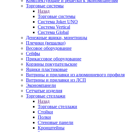
Комплектующие и решетки к экономпанелям
Торговые системы
Назад
Торговые системы
Система Joker UNO
Система Vertical
Система Global
Денежные ящики, монетницы
Плечики (вешалки)
Весовое оборудование
Сейфы
Прикассовое оборудование
Корзины покупательские
Ящики пластиковые
Витрины и прилавки из алюминиевого профиля
Витрины и прилавки из ЛСП
Экономпанели
Сетчатые изделия
Торговые стеллажи
Назад
Торговые стеллажи
Стойки
Полки
Стеновые панели
Кронштейны