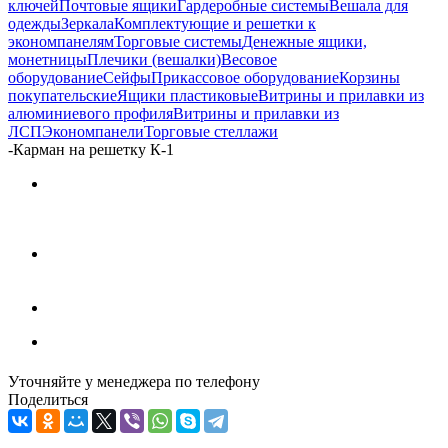
ключей
Почтовые ящики
Гардеробные системы
Вешала для
одежды
Зеркала
Комплектующие и решетки к
экономпанелям
Торговые системы
Денежные ящики,
монетницы
Плечики (вешалки)
Весовое
оборудование
Сейфы
Прикассовое оборудование
Корзины
покупательские
Ящики пластиковые
Витрины и прилавки из
алюминиевого профиля
Витрины и прилавки из
ЛСП
Экономпанели
Торговые стеллажи
-
Карман на решетку К-1
Уточняйте у менеджера по телефону
Поделиться