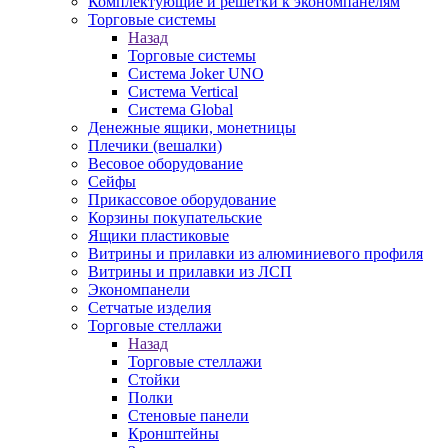
Комплектующие и решетки к экономпанелям
Торговые системы
Назад
Торговые системы
Система Joker UNO
Система Vertical
Система Global
Денежные ящики, монетницы
Плечики (вешалки)
Весовое оборудование
Сейфы
Прикассовое оборудование
Корзины покупательские
Ящики пластиковые
Витрины и прилавки из алюминиевого профиля
Витрины и прилавки из ЛСП
Экономпанели
Сетчатые изделия
Торговые стеллажи
Назад
Торговые стеллажи
Стойки
Полки
Стеновые панели
Кронштейны