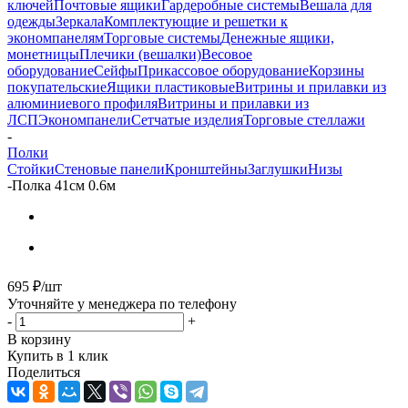
ключей
Почтовые ящики
Гардеробные системы
Вешала для
одежды
Зеркала
Комплектующие и решетки к
экономпанелям
Торговые системы
Денежные ящики,
монетницы
Плечики (вешалки)
Весовое
оборудование
Сейфы
Прикассовое оборудование
Корзины
покупательские
Ящики пластиковые
Витрины и прилавки из
алюминиевого профиля
Витрины и прилавки из
ЛСП
Экономпанели
Сетчатые изделия
Торговые стеллажи
-
Полки
Стойки
Стеновые панели
Кронштейны
Заглушки
Низы
-
Полка 41см 0.6м
695
₽
/шт
Уточняйте у менеджера по телефону
-
+
В корзину
Купить в 1 клик
Поделиться