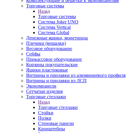
Комплектующие и решетки к экономпанелям
Торговые системы
Назад
Торговые системы
Система Joker UNO
Система Vertical
Система Global
Денежные ящики, монетницы
Плечики (вешалки)
Весовое оборудование
Сейфы
Прикассовое оборудование
Корзины покупательские
Ящики пластиковые
Витрины и прилавки из алюминиевого профиля
Витрины и прилавки из ЛСП
Экономпанели
Сетчатые изделия
Торговые стеллажи
Назад
Торговые стеллажи
Стойки
Полки
Стеновые панели
Кронштейны