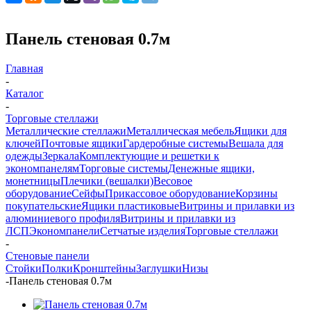
Панель стеновая 0.7м
Главная
-
Каталог
-
Торговые стеллажи
Металлические стеллажи
Металлическая мебель
Ящики для
ключей
Почтовые ящики
Гардеробные системы
Вешала для
одежды
Зеркала
Комплектующие и решетки к
экономпанелям
Торговые системы
Денежные ящики,
монетницы
Плечики (вешалки)
Весовое
оборудование
Сейфы
Прикассовое оборудование
Корзины
покупательские
Ящики пластиковые
Витрины и прилавки из
алюминиевого профиля
Витрины и прилавки из
ЛСП
Экономпанели
Сетчатые изделия
Торговые стеллажи
-
Стеновые панели
Стойки
Полки
Кронштейны
Заглушки
Низы
-
Панель стеновая 0.7м