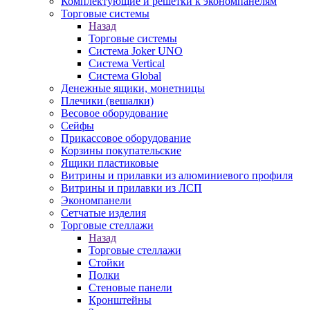
Комплектующие и решетки к экономпанелям
Торговые системы
Назад
Торговые системы
Система Joker UNO
Система Vertical
Система Global
Денежные ящики, монетницы
Плечики (вешалки)
Весовое оборудование
Сейфы
Прикассовое оборудование
Корзины покупательские
Ящики пластиковые
Витрины и прилавки из алюминиевого профиля
Витрины и прилавки из ЛСП
Экономпанели
Сетчатые изделия
Торговые стеллажи
Назад
Торговые стеллажи
Стойки
Полки
Стеновые панели
Кронштейны