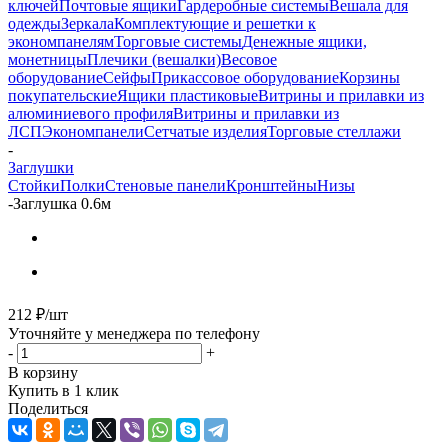
ключей
Почтовые ящики
Гардеробные системы
Вешала для
одежды
Зеркала
Комплектующие и решетки к
экономпанелям
Торговые системы
Денежные ящики,
монетницы
Плечики (вешалки)
Весовое
оборудование
Сейфы
Прикассовое оборудование
Корзины
покупательские
Ящики пластиковые
Витрины и прилавки из
алюминиевого профиля
Витрины и прилавки из
ЛСП
Экономпанели
Сетчатые изделия
Торговые стеллажи
-
Заглушки
Стойки
Полки
Стеновые панели
Кронштейны
Низы
-
Заглушка 0.6м
212
₽
/шт
Уточняйте у менеджера по телефону
-
+
В корзину
Купить в 1 клик
Поделиться