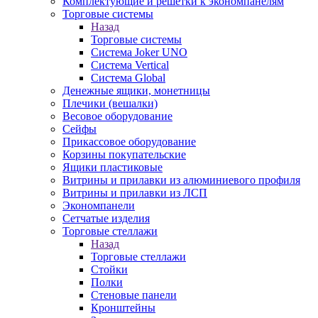
Комплектующие и решетки к экономпанелям
Торговые системы
Назад
Торговые системы
Система Joker UNO
Система Vertical
Система Global
Денежные ящики, монетницы
Плечики (вешалки)
Весовое оборудование
Сейфы
Прикассовое оборудование
Корзины покупательские
Ящики пластиковые
Витрины и прилавки из алюминиевого профиля
Витрины и прилавки из ЛСП
Экономпанели
Сетчатые изделия
Торговые стеллажи
Назад
Торговые стеллажи
Стойки
Полки
Стеновые панели
Кронштейны