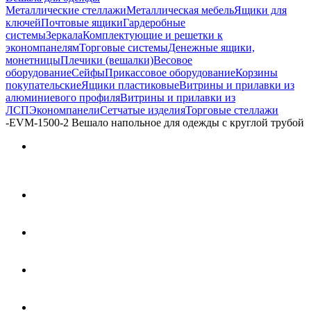
Металлические стеллажи
Металлическая мебель
Ящики для
ключей
Почтовые ящики
Гардеробные
системы
Зеркала
Комплектующие и решетки к
экономпанелям
Торговые системы
Денежные ящики,
монетницы
Плечики (вешалки)
Весовое
оборудование
Сейфы
Прикассовое оборудование
Корзины
покупательские
Ящики пластиковые
Витрины и прилавки из
алюминиевого профиля
Витрины и прилавки из
ЛСП
Экономпанели
Сетчатые изделия
Торговые стеллажи
-
EVM-1500-2 Вешало напольное для одежды с круглой трубой