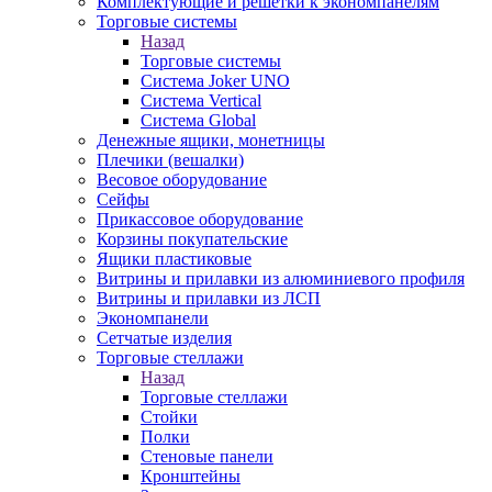
Комплектующие и решетки к экономпанелям
Торговые системы
Назад
Торговые системы
Система Joker UNO
Система Vertical
Система Global
Денежные ящики, монетницы
Плечики (вешалки)
Весовое оборудование
Сейфы
Прикассовое оборудование
Корзины покупательские
Ящики пластиковые
Витрины и прилавки из алюминиевого профиля
Витрины и прилавки из ЛСП
Экономпанели
Сетчатые изделия
Торговые стеллажи
Назад
Торговые стеллажи
Стойки
Полки
Стеновые панели
Кронштейны