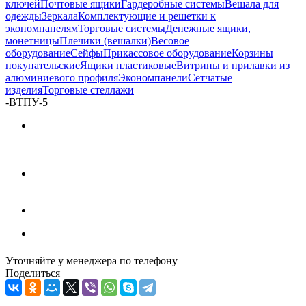
ключей
Почтовые ящики
Гардеробные системы
Вешала для
одежды
Зеркала
Комплектующие и решетки к
экономпанелям
Торговые системы
Денежные ящики,
монетницы
Плечики (вешалки)
Весовое
оборудование
Сейфы
Прикассовое оборудование
Корзины
покупательские
Ящики пластиковые
Витрины и прилавки из
алюминиевого профиля
Экономпанели
Сетчатые
изделия
Торговые стеллажи
-
ВТПУ-5
Уточняйте у менеджера по телефону
Поделиться