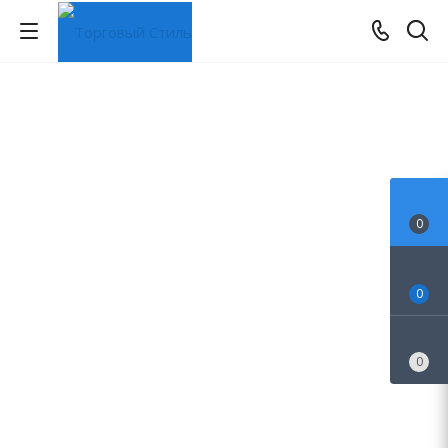
0
0
0