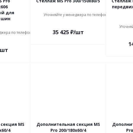
 Pro
Стеллаж MS Pro 300/150x80/5
Стеллаж 
x606
передви
ый для
Уточняйте у менеджера по телефону
8 шин
Уточня
35 425
₽
/шт
джера по телефону
1
/шт
 секция MS
Дополнительная секция MS
Дополни
x60/4
Pro 200/180x60/4
Pro