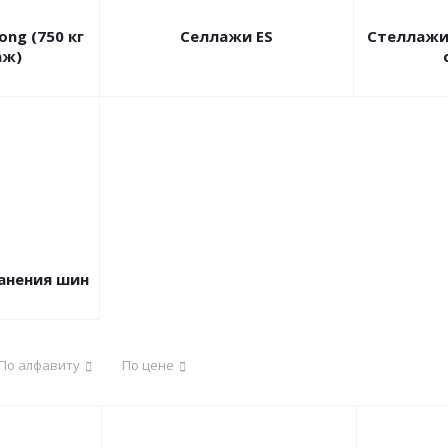
ng (750 кг
Селлажи ES
Стеллажи 
аж)
анения шин
По алфавиту
По цене