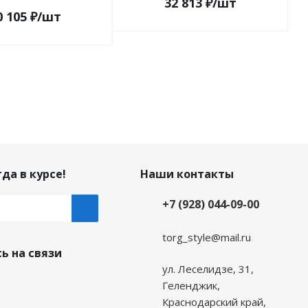
32 813
₽
/шт
0 105
₽
/шт
да в курсе!
Наши контакты
+7 (928) 044-09-00
torg_style@mail.ru
ь на связи
ул. Леселидзе, 31,
Геленджик,
Краснодарский край,