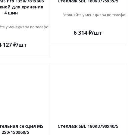
MS Pro 1350/781x606
Стеллаж SBL 180KD/75x35/5
жной для хранения
4 шин
Уточняйте у менеджера по телефону
йте у менеджера по телефону
6 314
₽
/шт
4 127
₽
/шт
тельная секция MS
Стеллаж SBL 180KD/90x40/5
 250/150x60/5